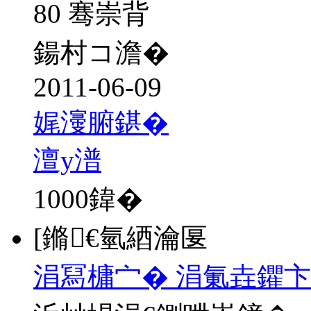
80 骞崇背
鍚村コ澹�
2011-06-09
娓濅腑鍖�
澶у潽
1000
鍏�
[鏅€氫綇瀹匽
涓冩槦宀� 涓氭垚鑺卞