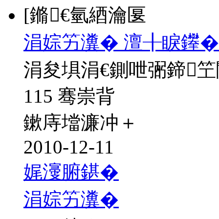
[鏅€氫綇瀹匽
涓婃竻瀵� 澶╂睙鑻�
涓夋埧涓€鍘呭弻鍗
115 骞崇背
鏉庤壋濂冲＋
2010-12-11
娓濅腑鍖�
涓婃竻瀵�