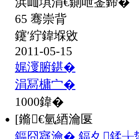
浜屾埧涓€鍘呭崟鍗�
65 骞崇背
鑳′紵鍏堢敓
2011-05-15
娓濅腑鍖�
涓冩槦宀�
1000
鍏�
[鏅€氫綇瀹匽
鏂囧寲瀹� 鍢夊鍒╁