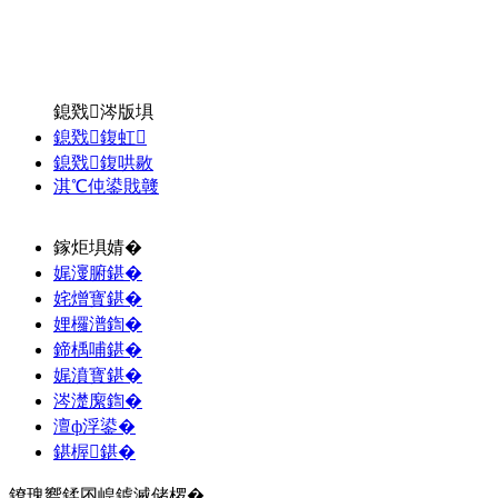
鎴戣涔版埧
鎴戣鍑虹
鎴戣鍑哄敭
淇℃伅鍙戝竷
鎵炬埧婧�
娓濅腑鍖�
姹熷寳鍖�
娌欏潽鍧�
鍗楀哺鍖�
娓濆寳鍖�
涔濋緳鍧�
澶ф浮鍙�
鍖楃鍖�
鐐瑰嚮鍒囨崲鎼滅储椤�