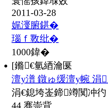
寰愮孩鍏堢敓
2011-03-28
娓濅腑鍖�
瑙ｆ斁纰�
1000
鍏�
[鏅€氫綇瀹匽
澶у潽 鐓ゅ缓澶у帵 涓
涓€鎴垮崟鍗竴闃冲彴
44 骞崇背