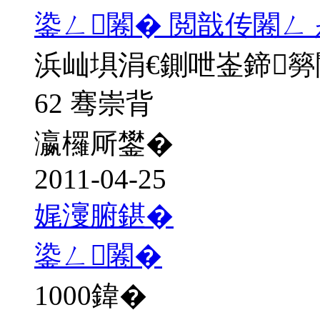
鍌ㄥ闂� 閲戠传闂ㄥ
浜屾埧涓€鍘呭崟鍗
62 骞崇背
瀛欏厛鐢�
2011-04-25
娓濅腑鍖�
鍌ㄥ闂�
1000
鍏�