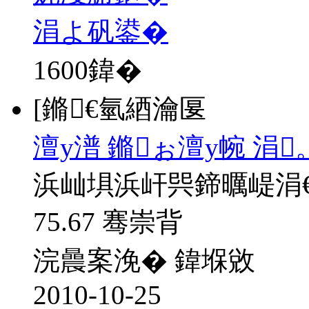
涓よ矾鍙�
1600
鍏�
[鏅€氫綇瀹匽
澶у潽 鏅ぉ澶у帵 涓
浜屾埧浜屽巺鍗曞崼涓
75.67 骞崇背
浣曟案浼� 鍏堢敓
2010-10-25