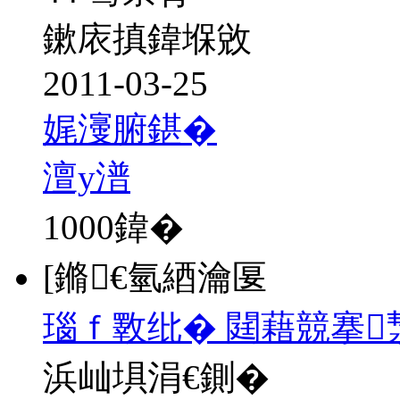
鏉庡搷鍏堢敓
2011-03-25
娓濅腑鍖�
澶у潽
1000
鍏�
[鏅€氫綇瀹匽
瑙ｆ斁纰� 閮藉競搴
浜屾埧涓€鍘�