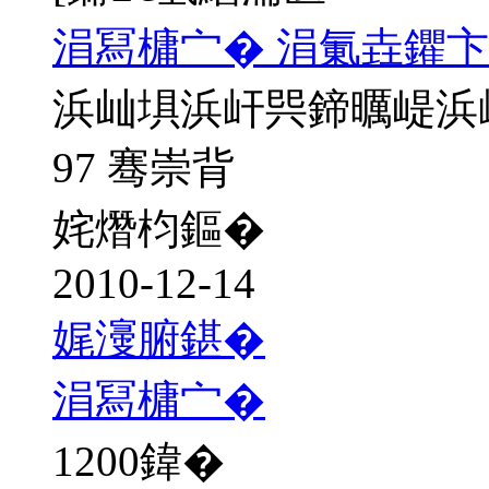
涓冩槦宀� 涓氭垚鑺卞
浜屾埧浜屽巺鍗曞崼浜
97 骞崇背
姹熸枃鏂�
2010-12-14
娓濅腑鍖�
涓冩槦宀�
1200
鍏�