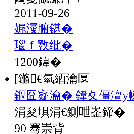
2011-09-26
娓濅腑鍖�
瑙ｆ斁纰�
1200
鍏�
[鏅€氫綇瀹匽
鏂囧寲瀹� 鍏夊僵澶у
涓夋埧涓€鍘呭崟鍗�
90 骞崇背