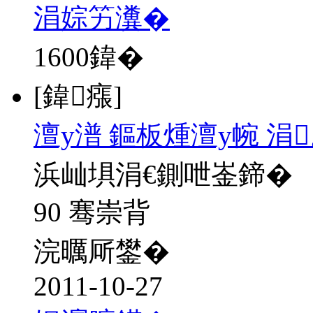
涓婃竻瀵�
1600
鍏�
[鍏瘬]
澶у潽 鏂板煄澶у帵 涓
浜屾埧涓€鍘呭崟鍗�
90 骞崇背
浣曞厛鐢�
2011-10-27