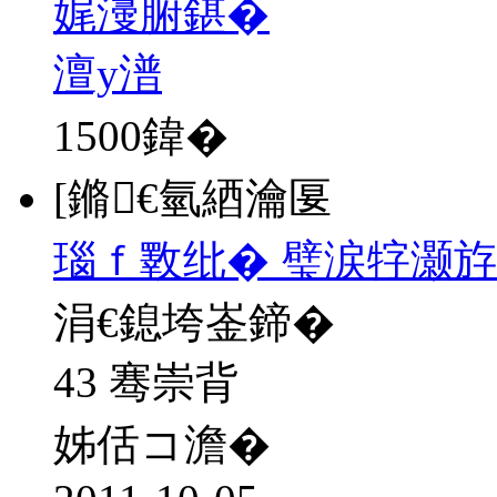
娓濅腑鍖�
澶у潽
1500
鍏�
[鏅€氫綇瀹匽
瑙ｆ斁纰� 璧涙牸灏斿
涓€鎴垮崟鍗�
43 骞崇背
姊佸コ澹�