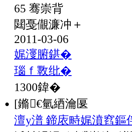
65 骞崇背
閮戞儬濂冲＋
2011-03-06
娓濅腑鍖�
瑙ｆ斁纰�
1300
鍏�
[鏅€氫綇瀹匽
澶у潽 鍗庡畤娓濆窞鏂