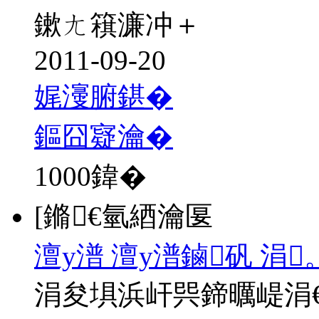
鏉ㄤ簯濂冲＋
2011-09-20
娓濅腑鍖�
鏂囧寲瀹�
1000
鍏�
[鏅€氫綇瀹匽
澶у潽 澶у潽鏀矾 涓
涓夋埧浜屽巺鍗曞崼涓