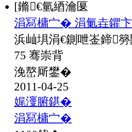
[鏅€氫綇瀹匽
涓冩槦宀� 涓氭垚鑺卞
浜屾埧涓€鍘呭崟鍗
75 骞崇背
浼嶅厛鐢�
2011-04-25
娓濅腑鍖�
涓冩槦宀�