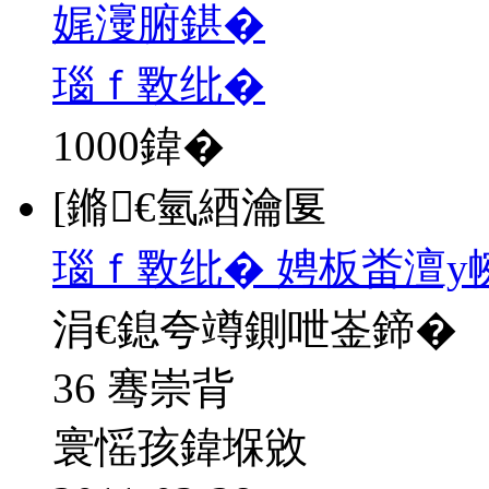
娓濅腑鍖�
瑙ｆ斁纰�
1000
鍏�
[鏅€氫綇瀹匽
瑙ｆ斁纰� 娉板畨澶у
涓€鎴夸竴鍘呭崟鍗�
36 骞崇背
寰愮孩鍏堢敓