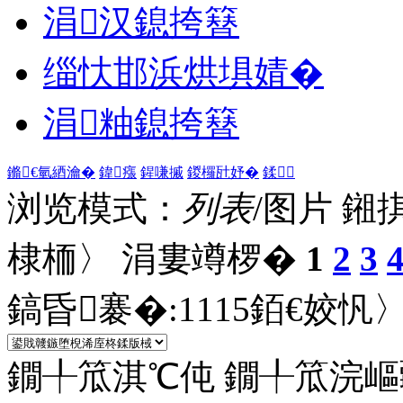
涓汉鎴挎簮
缁忕邯浜烘埧婧�
涓粙鎴挎簮
鏅€氫綇瀹�
鍏瘬
鍟嗛摵
鍐欏瓧妤�
鍒
浏览模式：
列表
/图片
鎺
棣栭〉 涓婁竴椤�
1
2
3
鎬昏褰�:
1115
銆€姣忛〉
鐗╀笟淇℃伅
鐗╀笟浣嶇