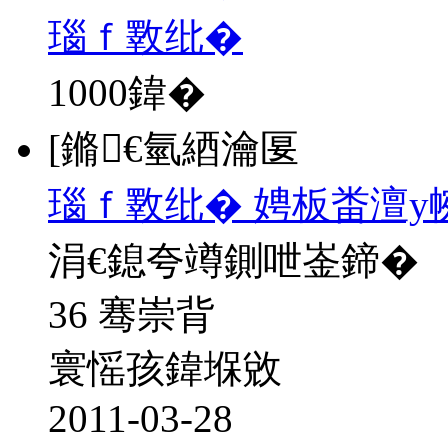
瑙ｆ斁纰�
1000
鍏�
[鏅€氫綇瀹匽
瑙ｆ斁纰� 娉板畨澶у
涓€鎴夸竴鍘呭崟鍗�
36 骞崇背
寰愮孩鍏堢敓
2011-03-28