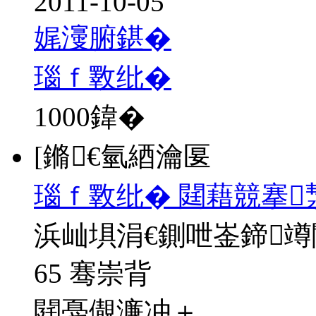
2011-10-05
娓濅腑鍖�
瑙ｆ斁纰�
1000
鍏�
[鏅€氫綇瀹匽
瑙ｆ斁纰� 閮藉競搴
浜屾埧涓€鍘呭崟鍗
65 骞崇背
閮戞儬濂冲＋