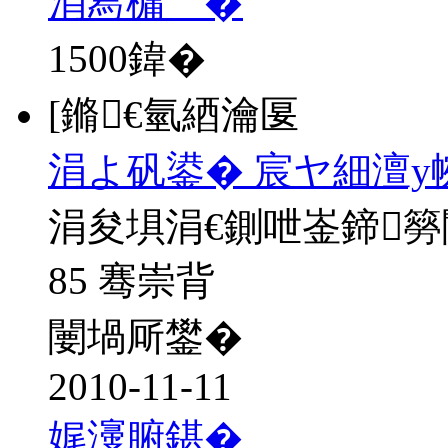
涓冩槦宀�
1500
鍏�
[鏅€氫綇瀹匽
涓よ矾鍙� 宸ヤ細澶у
涓夋埧涓€鍘呭崟鍗
85 骞崇背
闄堝厛鐢�
2010-11-11
娓濅腑鍖�