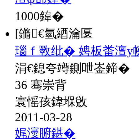
1000
鍏�
[鏅€氫綇瀹匽
瑙ｆ斁纰� 娉板畨澶у
涓€鎴夸竴鍘呭崟鍗�
36 骞崇背
寰愮孩鍏堢敓
2011-03-28
娓濅腑鍖�