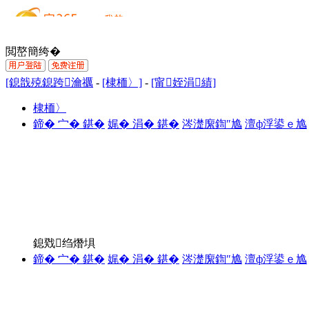
閲嶅簡绔�
[鎴戠殑鎴跨瀹禲
-
[棣栭〉]
-
[甯姪涓績]
棣栭〉
鍗� 宀� 鍖�
娓� 涓� 鍖�
涔濋緳鍧″尯
澶ф浮鍙ｅ尯
鎴戣绉熸埧
鍗� 宀� 鍖�
娓� 涓� 鍖�
涔濋緳鍧″尯
澶ф浮鍙ｅ尯