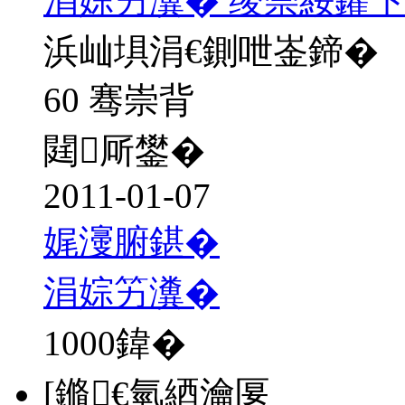
涓婃竻瀵� 绫崇綏鑺卞
浜屾埧涓€鍘呭崟鍗�
60 骞崇背
閮厛鐢�
2011-01-07
娓濅腑鍖�
涓婃竻瀵�
1000
鍏�
[鏅€氫綇瀹匽