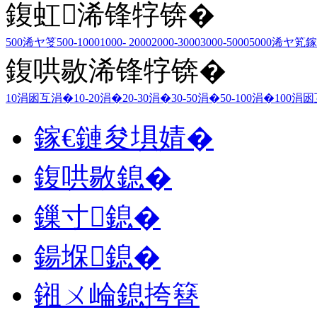
鍑虹浠锋牸锛�
500浠ヤ笅
500-1000
1000- 2000
2000-3000
3000-5000
5000浠ヤ笂
鎵
鍑哄敭浠锋牸锛�
10涓囦互涓�
10-20涓�
20-30涓�
30-50涓�
50-100涓�
100涓
鎵€鏈夋埧婧�
鍑哄敭鎴�
鏁寸鎴�
鍚堢鎴�
鎺ㄨ崘鎴挎簮