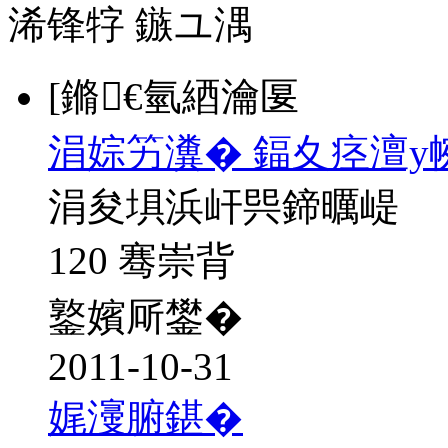
浠锋牸
鏃ユ湡
[鏅€氫綇瀹匽
涓婃竻瀵� 鍢夊痉澶у
涓夋埧浜屽巺鍗曞崼
120 骞崇背
鐜嬪厛鐢�
2011-10-31
娓濅腑鍖�