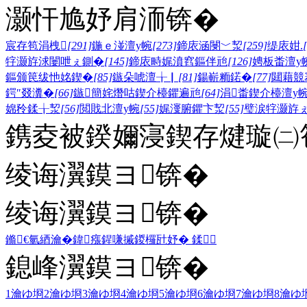
灏忓尯妤肩洏锛�
宸存笣涓栧
[291]
鍦ｅ湴澶у帵
[273]
鍗庡涵閿﹀洯
[259]
缇庡姏.
牸灏斿浗闄呭ぇ鍘�
[145]
鍗庡畤娓濆窞鏂伴兘
[126]
娉板畨澶у
鏂颁笢绂忚姳鍥�
[85]
鏃朵唬澶╁▏
[81]
鍚嶄粫鍩�
[77]
閮藉競
鍔″叕瀵�
[66]
鏃簡姹熸咕鍥介檯鑺遍兘
[64]
涓畨鍥介檯澶у
婂矝鍒╁洯
[56]
閲戝北澶у帵
[55]
娓濅腑鑺卞洯
[55]
璧涙牸灏斿
鎸夌被鍨嬭寖鍥存煡璇㈡笣
绫诲瀷鏌ヨ锛�
绫诲瀷鏌ヨ锛�
鏅€氫綇瀹�
鍏瘬
鍟嗛摵
鍐欏瓧妤�
鍒
鎴峰瀷鏌ヨ锛�
1瀹ゆ埛
2瀹ゆ埛
3瀹ゆ埛
4瀹ゆ埛
5瀹ゆ埛
6瀹ゆ埛
7瀹ゆ埛
8瀹ゆ