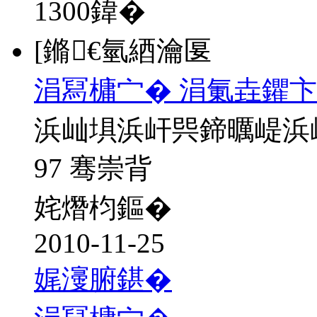
1300
鍏�
[鏅€氫綇瀹匽
涓冩槦宀� 涓氭垚鑺卞
浜屾埧浜屽巺鍗曞崼浜
97 骞崇背
姹熸枃鏂�
2010-11-25
娓濅腑鍖�