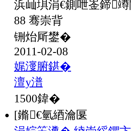
浜屾埧涓€鍘呭崟鍗
88 骞崇背
铏炲厛鐢�
2011-02-08
娓濅腑鍖�
澶у潽
1500
鍏�
[鏅€氫綇瀹匽