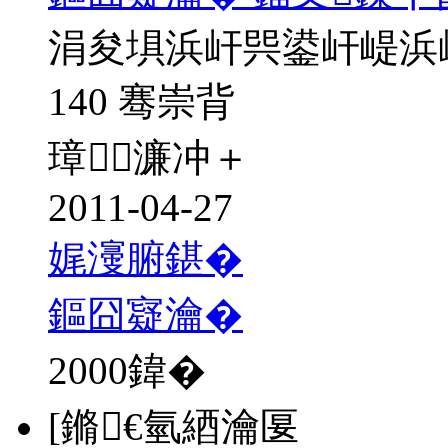
涓夋埧浜屽巺鍙屽崼浜
140 骞崇背
璋濂冲＋
2011-04-27
娓濅腑鍖�
鏂囧寲瀹�
2000
鍏�
[鏅€氫綇瀹匽