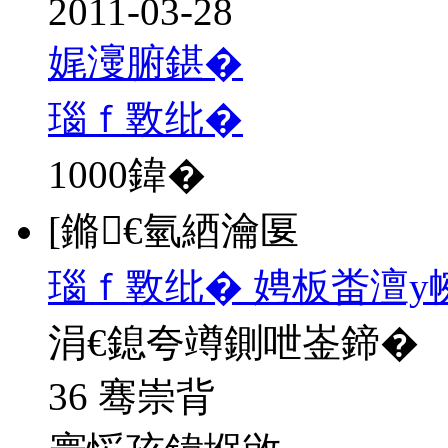
2011-03-28
娓濅腑鍖�
瑙ｆ斁纰�
1000
鍏�
[鏅€氫綇瀹匽
瑙ｆ斁纰� 娉板畨澶у
涓€鎴夸竴鍘呭崟鍗�
36 骞崇背