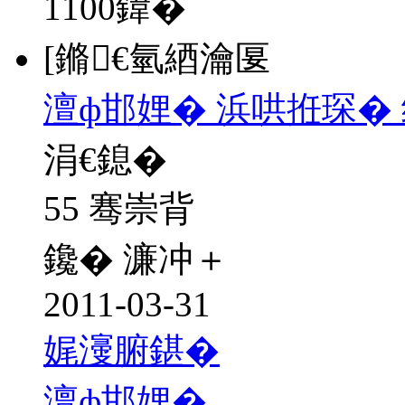
1100
鍏�
[鏅€氫綇瀹匽
澶ф邯娌� 浜哄拰琛�
涓€鎴�
55 骞崇背
鑱� 濂冲＋
2011-03-31
娓濅腑鍖�
澶ф邯娌�