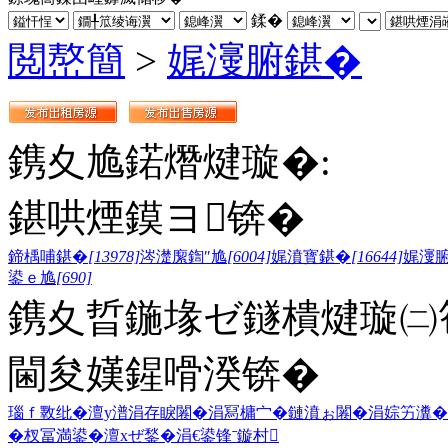
鍒�
閲嶅簡
>
娓濅腑鍖�
鎸夊尯鍩熸煡璇�:
鍖哄煙鏌ヨ锛�
鍗楀哺鍖�
[13978]
涔濋緳鍧″尯
[6004]
娓濆寳鍖�
[16644]
娓濅
鍙ｅ尯
[690]
鎸夊晢鍦堟ゼ鐩樻煡璇㈡笣
閫夋嫨鍟嗗湀锛�
瑙ｆ斁纰�
澶у潽
涓存睙闂�
涓冩槦宀�
鏈濆ぉ闂�
涓婃竻瀵�
�
杈冨満鍙�
澶хぜ鍫�
涓€鍙锋ˉ
鏇村